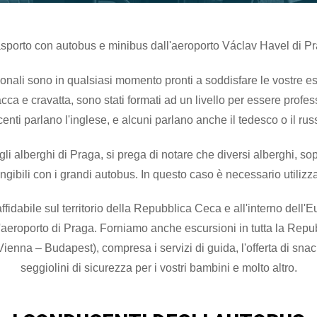
rasporto con autobus e minibus dall'aeroporto Václav Havel di P
ionali sono in qualsiasi momento pronti a soddisfare le vostre es
cca e cravatta, sono stati formati ad un livello per essere professi
centi parlano l'inglese, e alcuni parlano anche il tedesco o il rus
gli alberghi di Praga, si prega di notare che diversi alberghi, sop
gibili con i grandi autobus. In questo caso è necessario utilizz
ffidabile sul territorio della Repubblica Ceca e all'interno dell'E
all'aeroporto di Praga. Forniamo anche escursioni in tutta la Rep
Vienna – Budapest), compresa i servizi di guida, l'offerta di snac
seggiolini di sicurezza per i vostri bambini e molto altro.