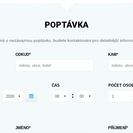
POPTÁVKA
ná o nezávaznou poptávku, budete kontaktováni pro detailnější inform
ODKUD*
KAM*
ČAS
POČET OSO
JMÉNO*
PŘÍJMENÍ*